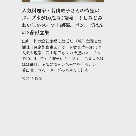
人気料理家・若山曜子さんの待望の
スープ本が10/24に発売！！しみじみ
おいしいスープ＋副菜、パン、ごはん
の2品献立集
出典：株式会社主婦と生活社 （株）主婦と生
活社（東京都台東区）は、読者支持率No.1の
人気料理家・若山曜子さんの待望のスープ本
を10/24（金）に発売いたします。 真夏以外は
ほぼ毎日、夕飯に温かいスープを作るという
若山曜子さん。スープの素やだし汁を...
2025-10-02