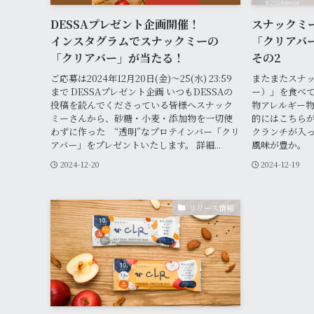
DESSAプレゼント企画開催！
スナックミ
インスタグラムでスナックミーの
「クリアバ
「クリアバー」が当たる！
その2
ご応募は2024年12月20日(金)～25(水) 23:59
またまたスナック
まで DESSAプレゼント企画 いつもDESSAの
ー）」を食べて
投稿を読んでくださっている皆様へスナック
物アレルギー物質
ミーさんから、砂糖・小麦・添加物を一切使
的にはこちら
わずに作った “透明”なプロテインバー「クリ
クランチが入
アバー」をプレゼントいたします。 詳細...
風味が豊か。 「
2024-12-20
2024-12-19
リリース情報