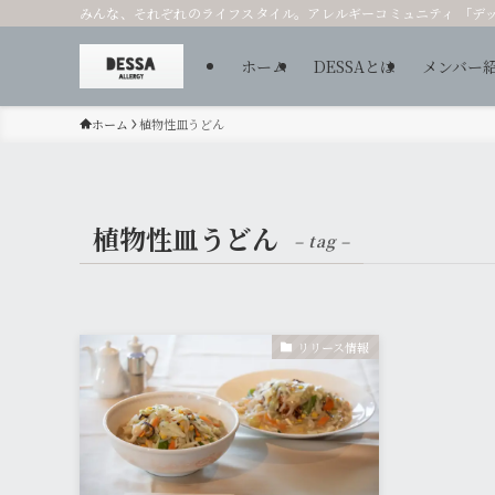
みんな、それぞれのライフスタイル。アレルギーコミュニティ 「デ
ホーム
DESSAとは
メンバー
ホーム
植物性皿うどん
植物性皿うどん
– tag –
リリース情報