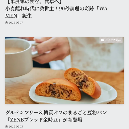
【米農家の愛を、食卓へ】
小麦離れ時代に救世主！90秒調理の奇跡「WA-
MEN」誕生
2025-06-07
おすすめ商品
グルテンフリー＆糖質オフのまるごと豆粉パン
「ZENBブレッド金時豆」が新登場
2025-06-05