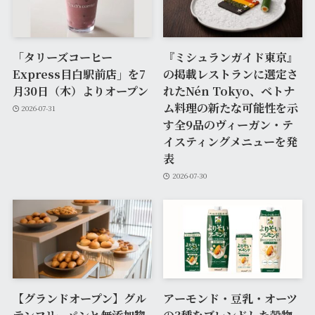
「タリーズコーヒー
『ミシュランガイド東京』
Express目白駅前店」を7
の掲載レストランに選定さ
月30日（木）よりオープン
れたNén Tokyo、ベトナ
ム料理の新たな可能性を示
2026-07-31
す全9品のヴィーガン・テ
イスティングメニューを発
表
2026-07-30
【グランドオープン】グル
アーモンド・豆乳・オーツ
テンフリーパンと無添加惣
の3種をブレンドした穀物