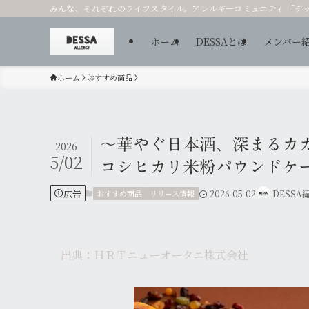
みんな、それぞれのライフスタイル。アレルギーコミュニティ 「デ
ホーム
DESSAとは
メンバー
ホーム
おすすめ商品
～華やぐ日本酒、深まるカカ
2026
5/02
コシヒカリ米粉パウンドケ
広告
おすすめ商品
リリース情報
2026-05-02
DESSA
出典：ＨＲＴニューオータニ株式会社