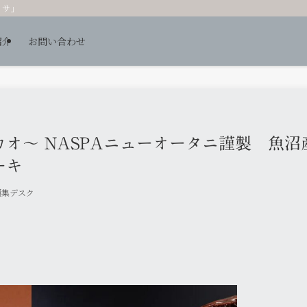
ッサ」
紹介
お問い合わせ
オ～ NASPAニューオータニ謹製 魚沼
ーキ
編集デスク