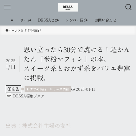
ホーム
DESSAとは
メンバー紹介
お問い合わせ
ホーム
おすすめ商品
思い立ったら30分で焼ける！超かん
たん「米粉マフィン」の本。
2025
1/11
スイーツ系とおかず系をバリエ豊富
に掲載。
広告
おすすめ商品
リリース情報
2025-01-11
DESSA編集デスク
出典：株式会社主婦の友社