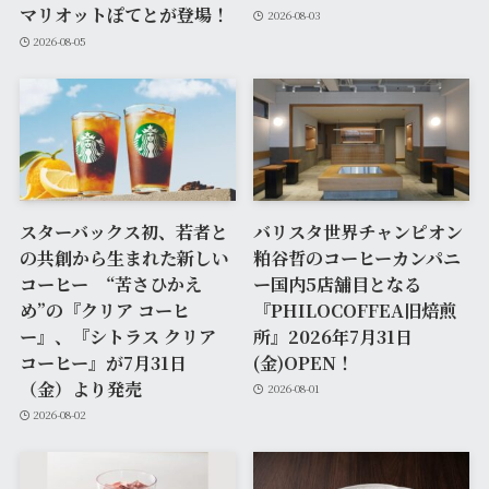
マリオットぽてとが登場！
2026-08-03
2026-08-05
スターバックス初、若者と
バリスタ世界チャンピオン
の共創から生まれた新しい
粕谷哲のコーヒーカンパニ
コーヒー “苦さひかえ
ー国内5店舗目となる
め”の『クリア コーヒ
『PHILOCOFFEA旧焙煎
ー』、『シトラス クリア
所』2026年7月31日
コーヒー』が7月31日
(金)OPEN！
（金）より発売
2026-08-01
2026-08-02