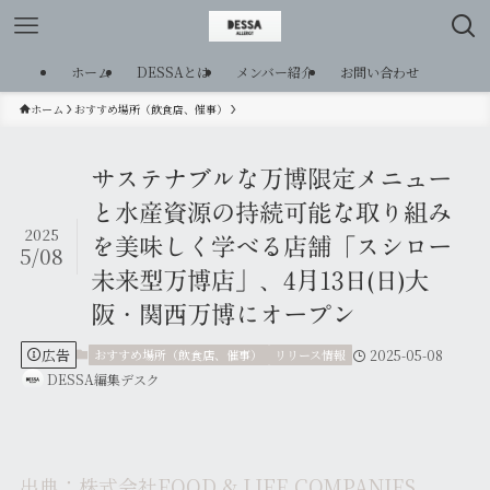
ホーム
DESSAとは
メンバー紹介
お問い合わせ
ホーム
おすすめ場所（飲食店、催事）
サステナブルな万博限定メニュー
と水産資源の持続可能な取り組み
2025
を美味しく学べる店舗「スシロー
5/08
未来型万博店」、4月13日(日)大
阪・関西万博にオープン
広告
おすすめ場所（飲食店、催事）
リリース情報
2025-05-08
DESSA編集デスク
出典：株式会社FOOD & LIFE COMPANIES