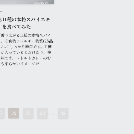
す
る11種の本格スパイスキ
」を食べてみた
香り広がる11種の本格スパイ
」※食物アレルギー物質(28品
、りんご しっかり辛口です。11種
スが入っているとだけあり、複
お味です。レトルトカレーのお
も柔らかいイメージだ...
5
26
27
28
...
42