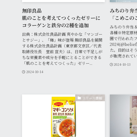
無印良品
みちのり弁当 
肌のことを考えてつくったゼリーに
「こめこの
コラーゲンと鉄分の2種を追加
みちのり弁当 &
各種※特定原材
出典：株式会社良品計画 爽やかな「マンゴー
園で行われたフェ
とサジー」、「梅」味が登場 無印良品を展開
2024(@belie
する株式会社良品計画（東京都文京区／代表
た。目的はそう
取締役社長 堂前 宣夫）は、日常で不足しが
が販売されてい
ちな栄養素や成分を手軽にとることができる
「肌のことを考えてつくった」ゼリー...
2024-10-13
2024-10-14
リリース情報