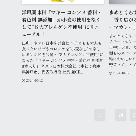
洋風調味料「マギー コンソメ 香料・
まめとくら
着色料 無添加」が小麦の使用をなく
「香り広が
して“８大アレルゲン不使用”にリニ
ーマカレー
ューアル！
まめとくらす「
スキーマカレー
出典：ネスレ日本株式会社 ～子どもも大人も
目中) : 大豆
食べたいピザやコロッケを“小麦なし”で楽し
類ものスパイ
めるレシピを公開～ “8大アレルゲン不使用”に
雑においしい
なった「マギー コンソメ 香料・着色料 無添加
野菜って、とて
8本入り」 ネスレ日本株式会社（本社：兵庫
県神戸市、代表取締役 社長 兼CE...
2024-10-12
2024-10-12
1
...
24
2