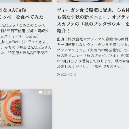
& AACafe
ヴィーガン食で環境に配慮、心も
こっぺ」を食べてみた
も満たす秋の新メニュー。オプテ
スカフェの「秋のブッダボウル」
 AACafe「こめこのこっぺ」
紹介！
料8品目不使用 京都・岡崎公
スティバル「Belief
出典：株式会社オプティマス 動物性の原材
f_fes_official)に行ってきまし
を一切使用しないヴィーガン食を提供する
、みちのり弁当とAACafeさん
プティマスカフェ（大阪市中央区北浜）で
た、特定原材料8品目不使用...
秋の新メニュー「秋のブッダボウル」を20
年9月21日より提供しております。秋の味
お楽しみください。 「塗料でサステナ...
2024-10-13
もの