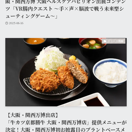
阪・関西万博 大阪ヘルスケアパビリオン出展コンテン
ツ「VR腸内クエスト ～手×声×脳波で戦う未来型シ
ューティングゲーム～」
2025-06-16
リリース情報
【大阪・関西万博出店】
「牛カツ京都勝牛 大阪・関西万博店」提供メニューが
決定！大阪・関西万博初お披露目のプラントベースメ