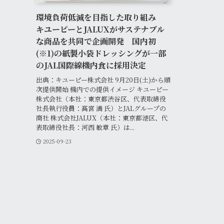
環境負荷低減を目指した取り組み
キユーピーとJALUXがサステナブル
な商品を共同で企画開発 国内初
(※1)の紙製小袋ドレッシングが一部
のJAL国際線機内食に採用決定
出典：キユーピー株式会社 9月20日(土)から順
次提供開始 機内での提供イメージ キユーピー
株式会社（本社：東京都渋谷区、代表取締役
社長執行役員：髙宮 満 氏）とJALグループの
商社 株式会社JALUX（本社：東京都港区、代
表取締役社長：河西 敏章 氏）は...
2025-09-23