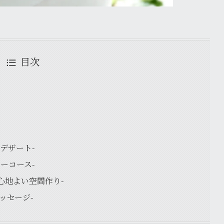
目次
ーデザート-
ルシーコース-
ce -心地よい空間作り-
-メッセージ-