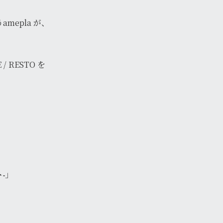
epla が、
 RESTO を
」
-