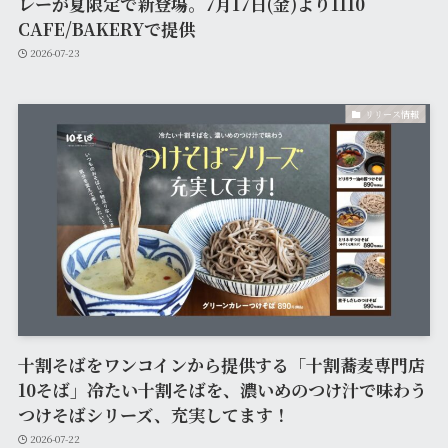
レーが夏限定で新登場。7月17日(金)より1110
CAFE/BAKERYで提供
2026-07-23
リリース情報
十割そばをワンコインから提供する「十割蕎麦専門店
10そば」冷たい十割そばを、濃いめのつけ汁で味わう
つけそばシリーズ、充実してます！
2026-07-22