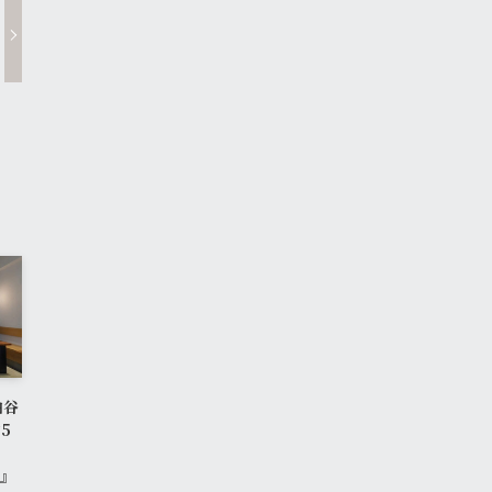
粕谷
5
所』