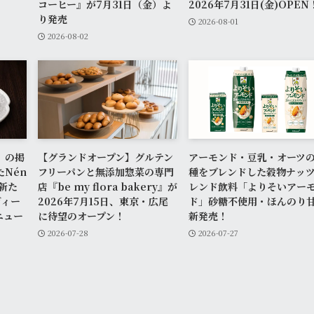
コーヒー』が7月31日（金）よ
2026年7月31日(金)OPEN
り発売
2026-08-01
2026-08-02
』の掲
【グランドオープン】グルテン
アーモンド・豆乳・オーツの
Nén
フリーパンと無添加惣菜の専門
種をブレンドした穀物ナッ
の新た
店『be my flora bakery』が
レンド飲料「よりそいアー
ヴィー
2026年7月15日、東京・広尾
ド」砂糖不使用・ほんのり
ニュー
に待望のオープン！
新発売！
2026-07-28
2026-07-27