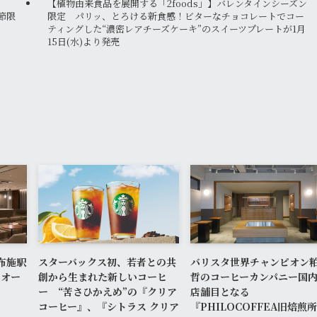
【植物由来食品を展開する「2foods」】バレンタインシーズン
節限
限定 パリッ、とろける新食感！ビターなチョコレートでコー
ティングした“濃密レアチーズケーキ”のスイーツプレートが1月
15日(水)より発売
布施駅
スターバックス初、若者との共
バリスタ世界チャンピオン
ドオー
創から生まれた新しいコーヒ
哲のコーヒーカンパニー国内
ー “苦さひかえめ”の『クリア
店舗目となる
コーヒー』、『シトラス クリア
『PHILOCOFFEA旧焙煎