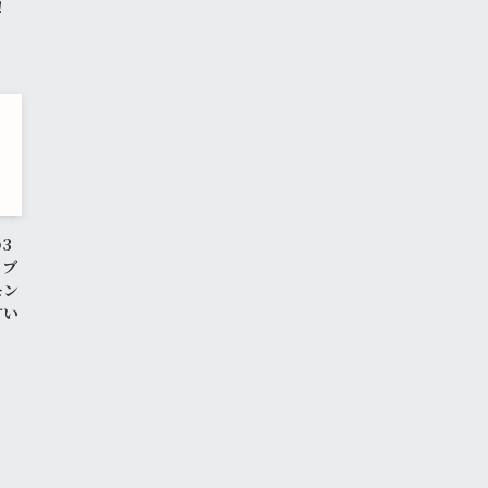
！
3
ツブ
モン
甘い