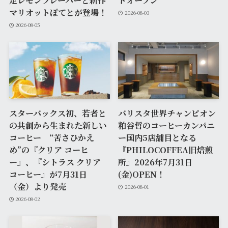
定レモンフレーバーと新作
ドオープン
マリオットぽてとが登場！
2026-08-03
2026-08-05
スターバックス初、若者と
バリスタ世界チャンピオン
の共創から生まれた新しい
粕谷哲のコーヒーカンパニ
コーヒー “苦さひかえ
ー国内5店舗目となる
め”の『クリア コーヒ
『PHILOCOFFEA旧焙煎
ー』、『シトラス クリア
所』2026年7月31日
コーヒー』が7月31日
(金)OPEN！
（金）より発売
2026-08-01
2026-08-02