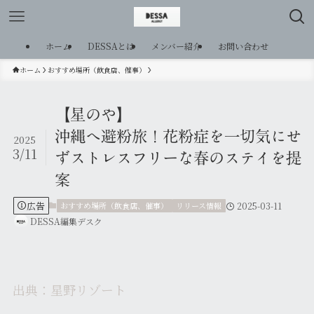
ホーム
DESSAとは
メンバー紹介
お問い合わせ
ホーム
おすすめ場所（飲食店、催事）
【星のや】
沖縄へ避粉旅！花粉症を一切気にせ
2025
3/11
ずストレスフリーな春のステイを提
案
広告
おすすめ場所（飲食店、催事）
リリース情報
2025-03-11
DESSA編集デスク
出典：星野リゾート