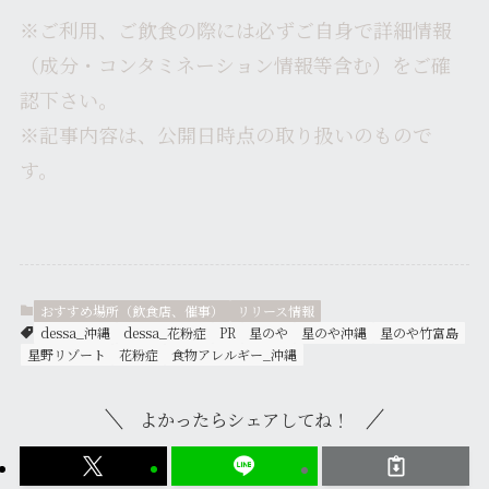
※ご利用、ご飲食の際には必ずご自身で詳細情報
（成分・コンタミネーション情報等含む）をご確
認下さい。
※記事内容は、公開日時点の取り扱いのもので
す。
おすすめ場所（飲食店、催事）
リリース情報
dessa_沖縄
dessa_花粉症
PR
星のや
星のや沖縄
星のや竹富島
星野リゾート
花粉症
食物アレルギー_沖縄
よかったらシェアしてね！