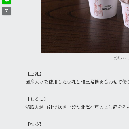
豆乳ベー
【豆乳】
国産大豆を使用した豆乳と和三盆糖を合わせて優
【しるこ】
餡職人が自社で炊き上げた北海小豆のこし餡をその
【抹茶】