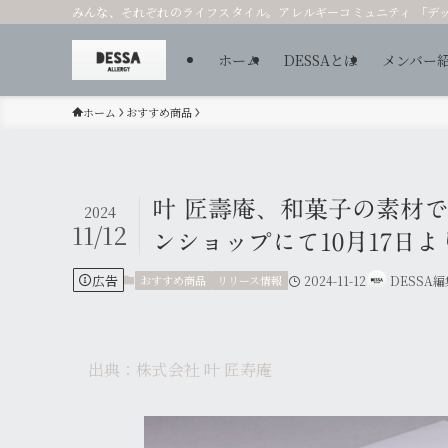
みんな、それぞれのライフスタイル。アレルギーコミュニティ 「デ
ホーム
DESSAとは
メンバー
ホーム
おすすめ商品
叶 匠壽庵、和菓子の素材
2024
11/12
ンショップにて10月17日
広告
おすすめ商品
リリース情報
2024-11-12
DESSA
出典：株式会社 叶 匠寿庵