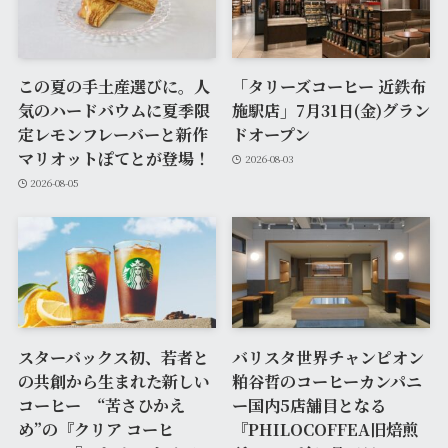
この夏の手土産選びに。人
「タリーズコーヒー 近鉄布
気のハードバウムに夏季限
施駅店」7月31日(金)グラン
定レモンフレーバーと新作
ドオープン
マリオットぽてとが登場！
2026-08-03
2026-08-05
スターバックス初、若者と
バリスタ世界チャンピオン
の共創から生まれた新しい
粕谷哲のコーヒーカンパニ
コーヒー “苦さひかえ
ー国内5店舗目となる
め”の『クリア コーヒ
『PHILOCOFFEA旧焙煎