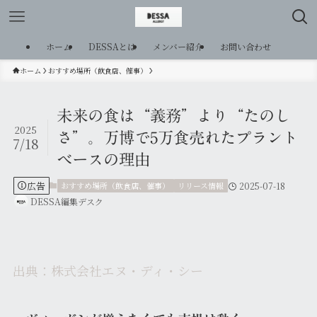
ホーム
DESSAとは
メンバー紹介
お問い合わせ
ホーム
おすすめ場所（飲食店、催事）
未来の食は“義務”より“たのし
2025
さ”。万博で5万食売れたプラント
7/18
ベースの理由
広告
おすすめ場所（飲食店、催事）
リリース情報
2025-07-18
DESSA編集デスク
出典：株式会社エヌ・ディ・シー