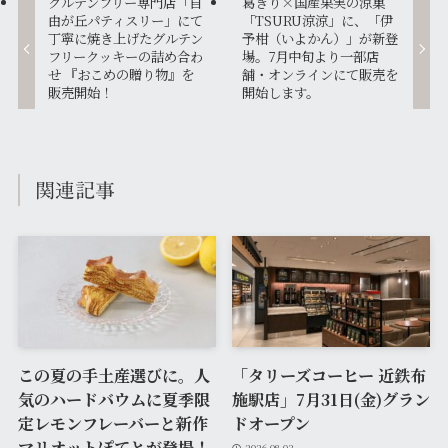
グルテンフリー専門店「自
葛きり×国産果実の涼菓
由が丘パティスリー」にて
「TSURU涼涼」に、「伊
丁寧に焼き上げたグルテン
予柑（いよかん）」が新登
フリークッキーの詰め合わ
場。7月中旬より一部店
せ 『おこめの贈り物』を
舗・オンラインにて販売を
販売開始！
開始します。
関連記事
この夏の手土産選びに。人
「タリーズコーヒー 近鉄布
気のハードバウムに夏季限
施駅店」7月31日(金)グラン
定レモンフレーバーと新作
ドオープン
マリオットぽてとが登場！
2026-08-03