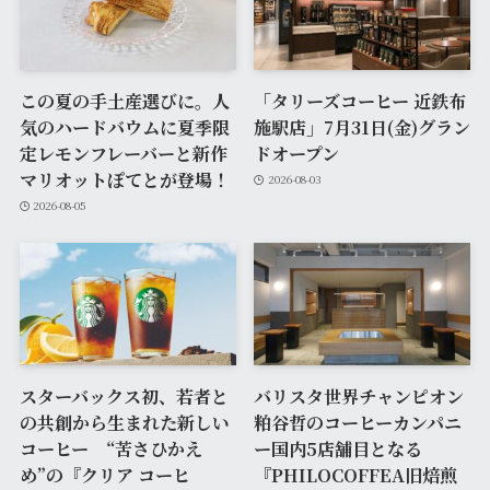
この夏の手土産選びに。人
「タリーズコーヒー 近鉄布
気のハードバウムに夏季限
施駅店」7月31日(金)グラン
定レモンフレーバーと新作
ドオープン
マリオットぽてとが登場！
2026-08-03
2026-08-05
スターバックス初、若者と
バリスタ世界チャンピオン
の共創から生まれた新しい
粕谷哲のコーヒーカンパニ
コーヒー “苦さひかえ
ー国内5店舗目となる
め”の『クリア コーヒ
『PHILOCOFFEA旧焙煎