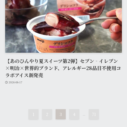
【あのひんやり夏スイーツ第2弾】セブン‐イレブン
×明治×世界的ブランド、アレルギー28品目不使用コ
ラボアイス新発売
2026-06-17
1
2
3
4
...
71