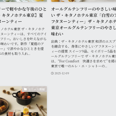
リーで軽やかな午後のひと
オールグルテンフリーのやさしい
・キタノホテル東京】夏
い ザ・キタノホテル東京「白雪の
ヌーンティー
フタヌーンティー」ザ・キタノホ
東京オールグルテンフリーのやさ
ノホテル東京 ザ・キタノホテ
味わい
タヌーンティーは、すべてのアイ
ンフリー。おいしさを叶えながら
出典：ザ・キタノホテル東京 和洋のエスプ
い味わいです。新作「夏庭のア
を融合する、身体にやさしいアフタヌーン
ィー」で涼やかなひとときを提
ィーの提案 スイーツ9品、セイボリー5品
の食材も取り入れ...
ールグルテンフリーで ザ・キタノホテル東
は、“For Comfort 快適さを求めて”を掲
東京で唯一のルレ・エ・シャトーの...
2025-12-09
リリース情報