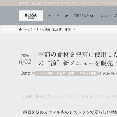
みんな、それぞれのライフスタイル。アレルギーコミュニティ 「デ
ホーム
DESSAとは
メンバー
ホーム
おすすめ場所（飲食店、催事）
季節の食材を豊富に使用し
2026
6/02
の“涼”新メニューを販売 
広告
おすすめ場所（飲食店、催事）
リリース情報
2026-06-
出典：株式会社西武・プリンスホテルズワールド
絶景を望めるホテル内のレストランで夏らしい特