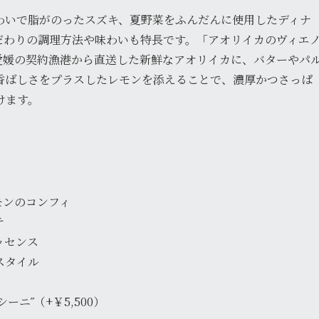
わいで脂がのったスズキ、夏野菜をふんだんに使用したディナ
だわりの調理方法や味わいも特長です。「アオリイカのヴィエ
愛媛の契約漁港から直送した新鮮なアオリイカに、バターやパ
香ばしさをプラスしたレモンを添えることで、濃厚かつさっぱ
けます。
モンのコンフィ
テ
ッセンス
スタイル
ニ˝（+￥5,500）