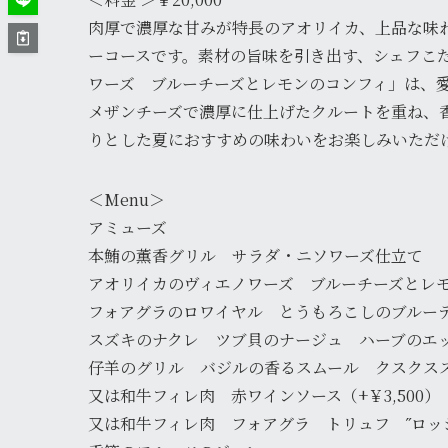
肉厚で濃厚な甘みが特長のアオリイカ、上品な味
ーコースです。素材の旨味を引き出す、シェフこ
ワーズ ブルーチーズとレモンのコンフィ」は、
メザンチーズで濃厚に仕上げたクルートを重ね、
りとした夏におすすめの味わいをお楽しみいただ
＜Menu＞
アミューズ
本鮪の薫香グリル サラダ・ニソワーズ仕立て
アオリイカのヴィエノワーズ ブルーチーズとレ
フォアグラのロワイヤル とうもろこしのブルー
スズキのナクレ ツブ貝のナージュ ハーブのエ
仔羊のグリル バジルの香るスムール クスクス
又は和牛フィレ肉 赤ワインソース（+￥3,500）
又は和牛フィレ肉 フォアグラ トリュフ ˝ロッシー