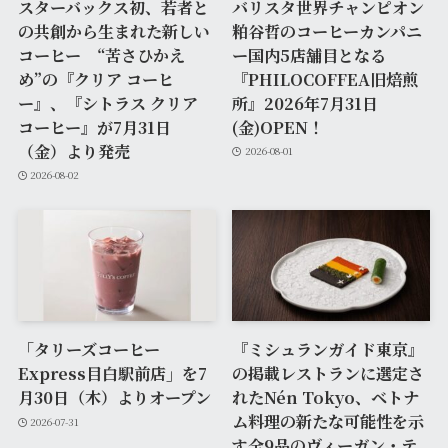
スターバックス初、若者と
バリスタ世界チャンピオン
の共創から生まれた新しい
粕谷哲のコーヒーカンパニ
コーヒー “苦さひかえ
ー国内5店舗目となる
め”の『クリア コーヒ
『PHILOCOFFEA旧焙煎
ー』、『シトラス クリア
所』2026年7月31日
コーヒー』が7月31日
(金)OPEN！
（金）より発売
2026-08-01
2026-08-02
「タリーズコーヒー
『ミシュランガイド東京』
Express目白駅前店」を7
の掲載レストランに選定さ
月30日（木）よりオープン
れたNén Tokyo、ベトナ
ム料理の新たな可能性を示
2026-07-31
す全9品のヴィーガン・テ