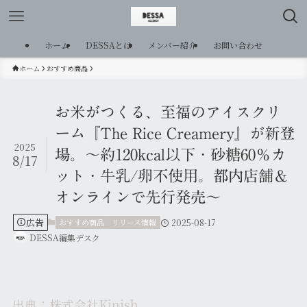
ホーム
DESSAとは
メンバー紹介
お問い合わせ
ホーム
おすすめ商品
お米がつくる、至福のアイスクリ
ーム『The Rice Creamery』が新登
2025
場。～約120kcal以下・砂糖60％カ
8/17
ット・牛乳/卵不使用。都内店舗＆
オンラインで先行発売～
広告
おすすめ商品
リリース情報
2025-08-17
DESSA編集デスク
出典：株式会社Kinish