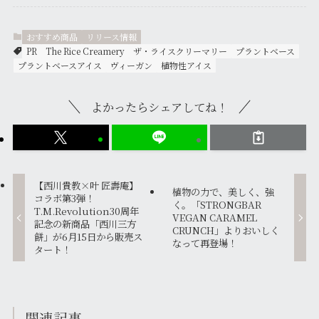
おすすめ商品
リリース情報
PR
The Rice Creamery
ザ・ライスクリーマリー
プラントベース
プラントベースアイス
ヴィーガン
植物性アイス
よかったらシェアしてね！
【西川貴教×叶 匠壽庵】
植物の力で、美しく、強
コラボ第3弾！
く。「STRONGBAR
T.M.Revolution30周年
VEGAN CARAMEL
記念の新商品「西川三方
CRUNCH」よりおいしく
餅」が6月15日から販売ス
なって再登場！
タート！
関連記事