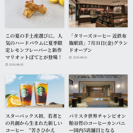
この夏の手土産選びに。人
「タリーズコーヒー 近鉄布
気のハードバウムに夏季限
施駅店」7月31日(金)グラン
定レモンフレーバーと新作
ドオープン
マリオットぽてとが登場！
2026-08-03
2026-08-05
スターバックス初、若者と
バリスタ世界チャンピオン
の共創から生まれた新しい
粕谷哲のコーヒーカンパニ
コーヒー “苦さひかえ
ー国内5店舗目となる