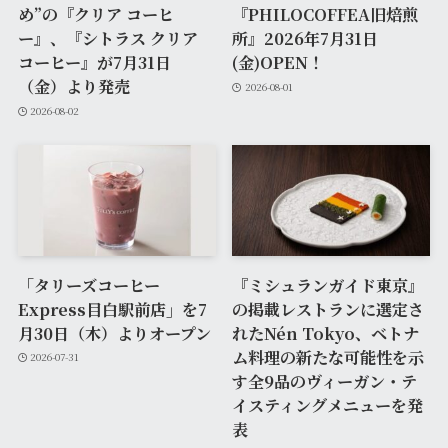
め”の『クリア コーヒ
『PHILOCOFFEA旧焙煎
ー』、『シトラス クリア
所』2026年7月31日
コーヒー』が7月31日
(金)OPEN！
（金）より発売
2026-08-01
2026-08-02
「タリーズコーヒー
『ミシュランガイド東京』
Express目白駅前店」を7
の掲載レストランに選定さ
月30日（木）よりオープン
れたNén Tokyo、ベトナ
ム料理の新たな可能性を示
2026-07-31
す全9品のヴィーガン・テ
イスティングメニューを発
表