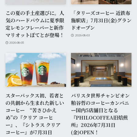
この夏の手土産選びに。人
「タリーズコーヒー 近鉄布
気のハードバウムに夏季限
施駅店」7月31日(金)グラン
定レモンフレーバーと新作
ドオープン
マリオットぽてとが登場！
2026-08-03
2026-08-05
スターバックス初、若者と
バリスタ世界チャンピオン
の共創から生まれた新しい
粕谷哲のコーヒーカンパニ
コーヒー “苦さひかえ
ー国内5店舗目となる
め”の『クリア コーヒ
『PHILOCOFFEA旧焙煎
ー』、『シトラス クリア
所』2026年7月31日
コーヒー』が7月31日
(金)OPEN！