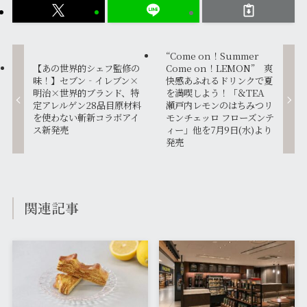
“Come on！Summer
【あの世界的シェフ監修の
Come on！LEMON” 爽
味！】セブン‐イレブン×
快感あふれるドリンクで夏
明治×世界的ブランド、特
を満喫しよう！「＆TEA
定アレルゲン28品目原材料
瀬戸内レモンのはちみつリ
を使わない斬新コラボアイ
モンチェッロ フローズンテ
ス新発売
ィー」他を7月9日(水)より
発売
関連記事