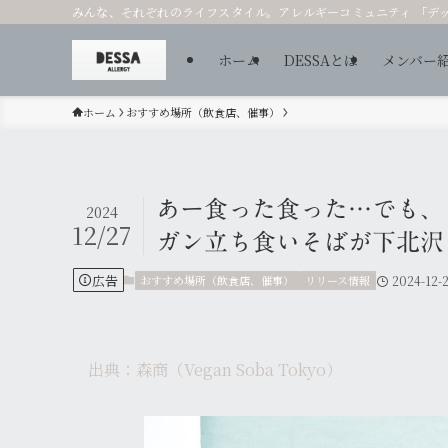
みんな、それぞれのライフスタイル。アレルギーコミュニティ 「デ
ホーム
DESSAとは
メンバー
ホーム
おすすめ場所（飲食店、催事）
あー食った食った…でも、
2024
12/27
ガン立ち食いそばが下北沢
広告
おすすめ場所（飲食店、催事）
リリース情報
2024-12-
出典：森商（Vegan Soba Tokyo）