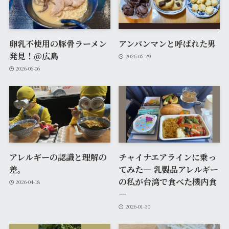
卵乳不使用の豚骨ラーメン
アンパンマンと呼ばれた男
発見！@広島
2026-05-29
2026-06-06
アレルギーの認識と理解の
チャイナエアラインに乗っ
差。
てみた― 乳製品アレルギー
の私が台湾で食べた機内食
2026-04-18
―
2026-01-30