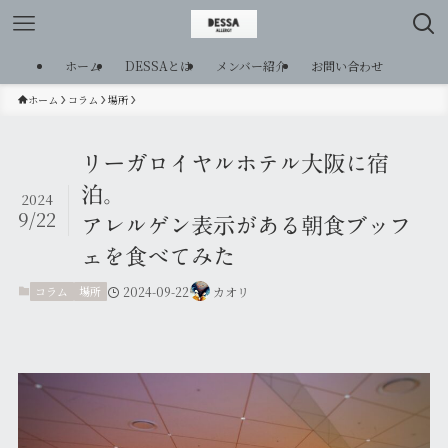
ホーム
DESSAとは
メンバー紹介
お問い合わせ
ホーム
コラム
場所
リーガロイヤルホテル大阪に宿
泊。
2024
9/22
アレルゲン表示がある朝食ブッフ
ェを食べてみた
コラム
場所
2024-09-22
カオリ