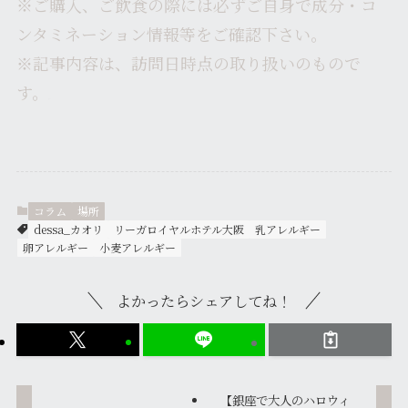
※ご購入、ご飲食の際には必ずご自身で成分・コ
ンタミネーション情報等をご確認下さい。
※記事内容は、訪問日時点の取り扱いのもので
す。
カオリ
コラム
場所
dessa_カオリ
リーガロイヤルホテル大阪
乳アレルギー
卵アレルギー
小麦アレルギー
よかったらシェアしてね！
【銀座で大人のハロウィ