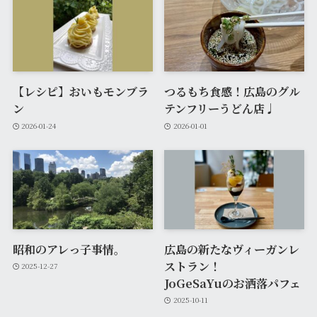
【レシピ】おいもモンブラ
つるもち食感！広島のグル
ン
テンフリーうどん店♩
2026-01-24
2026-01-01
昭和のアレっ子事情。
広島の新たなヴィーガンレ
ストラン！
2025-12-27
JoGeSaYuのお洒落パフェ
2025-10-11