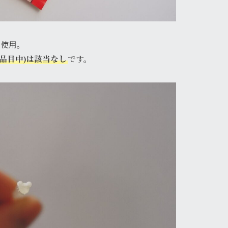
を使用。
です。
8品目中)は該当なし