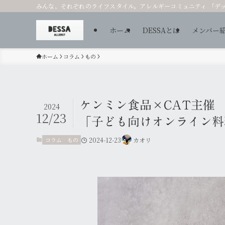
みんな、それぞれのライフスタイル。アレルギーコミュニティ 「デ
ホーム
DESSAとは
メンバー
ホーム
コラム
もの
ケンミン食品×CAT主催
2024
12/23
「子ども向けオンライン料
コラム
もの
2024-12-23
カオリ