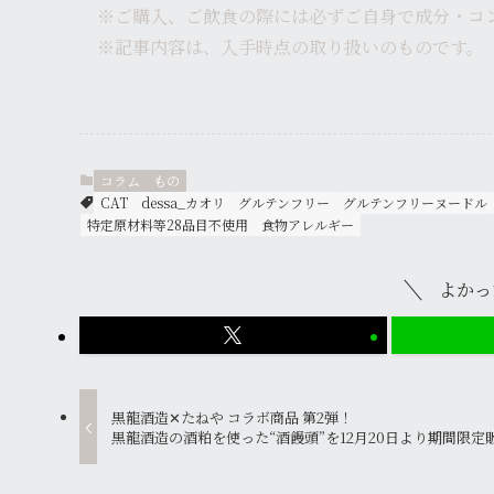
※ご購入、ご飲食の際には必ずご自身で成分・コ
※記事内容は、入手時点の取り扱いのものです。
かおりカオリkaori
コラム
もの
CAT
dessa_カオリ
グルテンフリー
グルテンフリーヌードル
特定原材料等28品目不使用
食物アレルギー
よかっ
黒龍酒造✕たねや コラボ商品 第2弾！
黒龍酒造の酒粕を使った“酒饅頭”を12月20日より期間限定