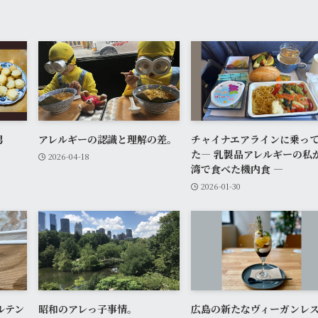
男
アレルギーの認識と理解の差。
チャイナエアラインに乗っ
た― 乳製品アレルギーの私
2026-04-18
湾で食べた機内食 ―
2026-01-30
ルテン
昭和のアレっ子事情。
広島の新たなヴィーガンレ