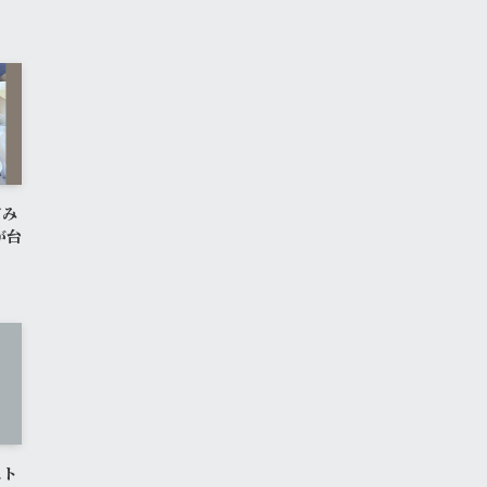
てみ
が台
スト