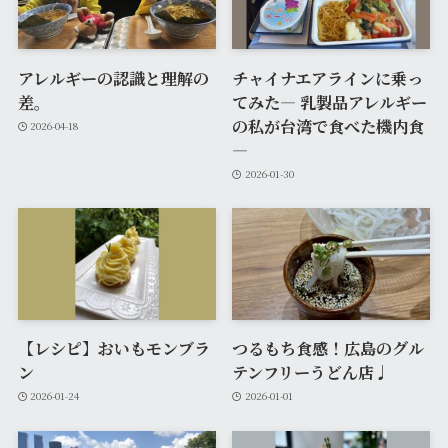
アレルギーの認識と理解の
チャイナエアラインに乗っ
差。
てみた― 乳製品アレルギー
の私が台湾で食べた機内食
2026-04-18
―
2026-01-30
【レシピ】おいもモンブラ
つるもち食感！広島のグル
ン
テンフリーうどん店♩
2026-01-24
2026-01-01