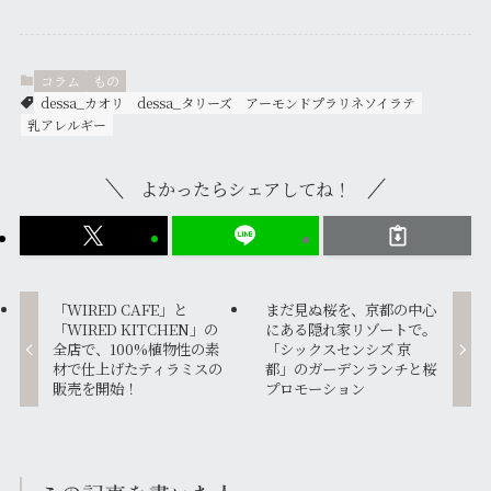
コラム
もの
dessa_カオリ
dessa_タリーズ
アーモンドプラリネソイラテ
乳アレルギー
よかったらシェアしてね！
「WIRED CAFE」と
まだ見ぬ桜を、京都の中心
「WIRED KITCHEN」の
にある隠れ家リゾートで。
全店で、100%植物性の素
「シックスセンシズ 京
材で仕上げたティラミスの
都」のガーデンランチと桜
販売を開始！
プロモーション