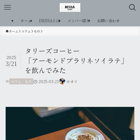
ホーム
DESSAとは
メンバー紹介
お問い合わせ
ホーム
コラム
もの
タリーズコーヒー
2025
「アーモンドプラリネソイラテ」
3/21
を飲んでみた
コラム
もの
2025-03-21
カオリ