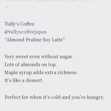
す。
kaoriかおりカオリ
Tully’s Coffee
@tullyscoffeejapan
“Almond Praline Soy Latte”
Very sweet even without sugar.
Lots of almonds on top.
Maple syrup adds extra richness.
It’s like a dessert.
Perfect for when it’s cold and you’re hungry.