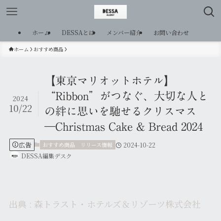
ホーム
DESSAとは
メンバー紹介
お問い合わせ
ホーム
おすすめ商品
【東京マリオットホテル】
“Ribbon”がつなぐ、大切な人と
2024
10/22
の絆に思いを馳せるクリスマス
―Christmas Cake & Bread 2024
広告
おすすめ商品
リリース情報
2024-10-22
DESSA編集デスク
出典 : 森トラスト・ホテルズ＆リゾーツ株式会社