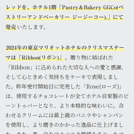
レッドを、ホテル1階「Pastry＆Bakery GGCo(ペ
ストリーアンドベーカリー ジージーコー).」にて
いたします。
発売
2024年の東京マリオットホテルのクリスマステー
。贈り物に結ばれた
マは「Ribbon(リボン)」
「Ribbon」に込められた大切な人への愛と感謝、
そして心ときめく気持ちをケーキで表現しまし
た。昨年受付開始日に完売した「Rose(ローズ)」
は、使用するチョコレートが全てホテル自家製のビ
ーントゥバーとなり、より本格的な味わいに。合
わせるクリームには最上級のバニラやシャンパン
を使用し、より磨きのかかった逸品に仕上げまし
た。また、真っ白なアラベスク模様をまとったフ