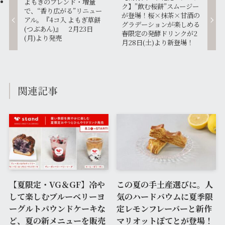
よもぎのブレンド・増量
ク】”飲む桜餅”スムージー
で、“香り広がる”リニュー
が登場！桜×抹茶×甘酒の
アル。『4コ入 よもぎ草餅
グラデーションが楽しめる
(つぶあん)』 2月23日
春限定の発酵ドリンクが2
(月)より発売
月28日(土)より新登場！
関連記事
【夏限定・VG＆GF】冷や
この夏の手土産選びに。人
して楽しむブルーベリーヨ
気のハードバウムに夏季限
ーグルトパウンドケーキな
定レモンフレーバーと新作
ど、夏の新メニューを販売
マリオットぽてとが登場！