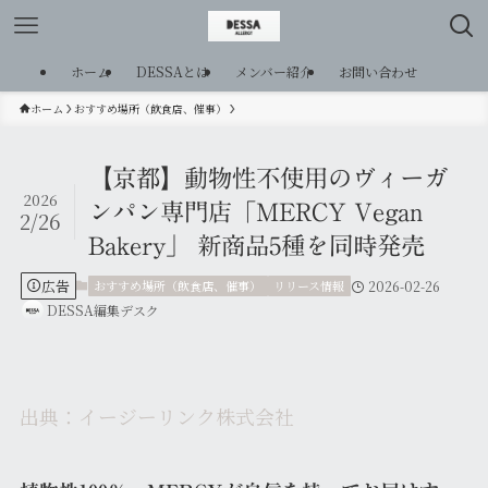
ホーム
DESSAとは
メンバー紹介
お問い合わせ
ホーム
おすすめ場所（飲食店、催事）
【京都】動物性不使用のヴィーガ
2026
ンパン専門店「MERCY Vegan
2/26
Bakery」 新商品5種を同時発売
広告
おすすめ場所（飲食店、催事）
リリース情報
2026-02-26
DESSA編集デスク
出典：イージーリンク株式会社