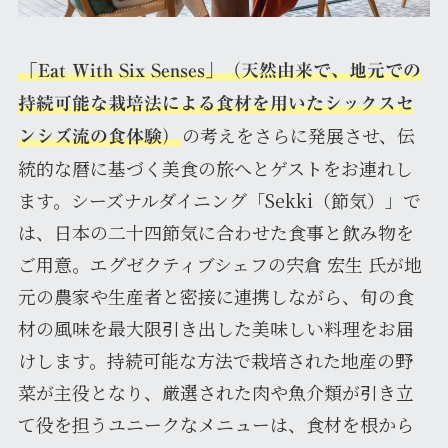
「Eat With Six Senses」（天然由来で、地元での
持続可能な栽培法による食材を用いたシックスセ
の考えをさらに発展させ、伝
ンシズ流の食体験）
統的な暦に基づく美食の旅へとゲストをお連れし
ます。シーズナルダイニング「Sekki（節気）」で
は、日本の二十四節気に合わせた食事と飲み物を
ご用意。エグゼクティブシェフの宍倉 宏生 氏が地
元の農家や生産者と密接に連携しながら、旬の食
材の風味を最大限引き出した美味しい料理をお届
けします。持続可能な方法で栽培された地産の野
菜が主役となり、厳選された肉や魚介類が引き立
て役を担うユニークなメニューは、食材を根から