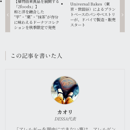
【植物由来食品を展開する
Universal Bakes（東
「2foods」】
京・世田谷）によるプラン
和と洋を融合した
トベースのパンやペストリ
“芋”・“栗”・“抹茶”が存分
ーが、ドバイで製造・販売
に味わえるドーナツコレク
スタート
ションを秋季限定で発売
この記事を書いた人
カオリ
DESSA代表
「アレルギーを理由にできない事は、アレルゲン