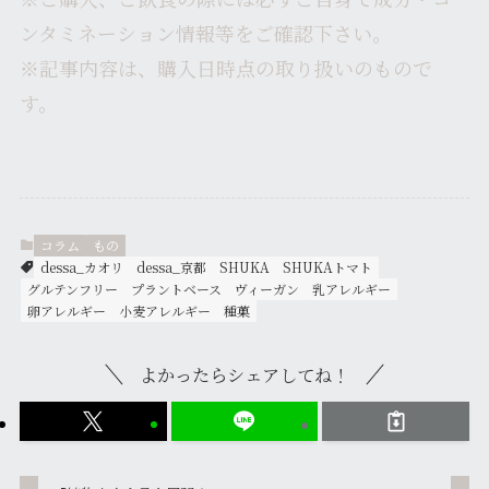
ンタミネーション情報等をご確認下さい。
※記事内容は、購入日時点の取り扱いのもので
す。
カオリ
コラム
もの
dessa_カオリ
dessa_京都
SHUKA
SHUKAトマト
グルテンフリー
プラントベース
ヴィーガン
乳アレルギー
卵アレルギー
小麦アレルギー
種菓
よかったらシェアしてね！