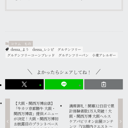
コラム
もの
dessa_よう
dessa_レシピ
グルテンフリー
グルテンフリーコーンブレッド
グルテンフリーパン
小麦アレルギー
よかったらシェアしてね！
【大阪・関西万博出店】
満席御礼！開幕32日目で累
「牛カツ京都勝牛 大阪・
計体験者数1万人突破！大
関西万博店」提供メニュー
阪・関西万博 大阪ヘルス
が決定！大阪・関西万博初
ケアパビリオン出展コンテ
お披露目のプラントベース
ンツ「VR腸内クエスト ～