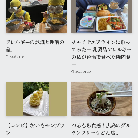
アレルギーの認識と理解の
チャイナエアラインに乗っ
差。
てみた― 乳製品アレルギー
の私が台湾で食べた機内食
2026-04-18
―
2026-01-30
【レシピ】おいもモンブラ
つるもち食感！広島のグル
ン
テンフリーうどん店♩